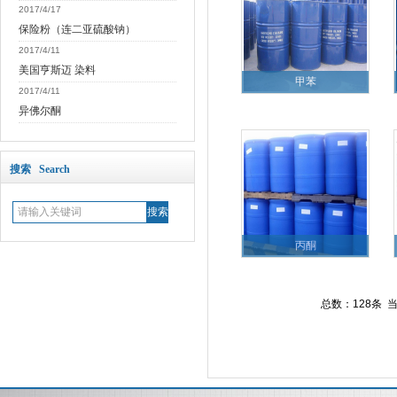
2017/4/17
保险粉（连二亚硫酸钠）
2017/4/11
美国亨斯迈 染料
甲苯
2017/4/11
异佛尔酮
搜索 Search
丙酮
总数：128条 